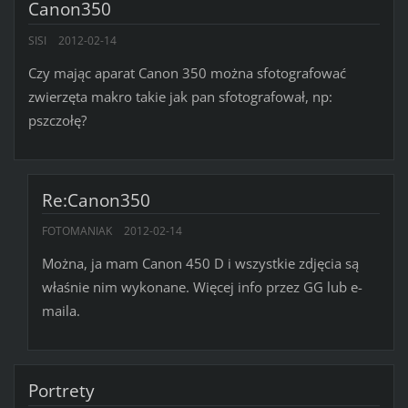
Canon350
SISI
2012-02-14
Czy mając aparat Canon 350 można sfotografować
zwierzęta makro takie jak pan sfotografował, np:
pszczołę?
Re:Canon350
FOTOMANIAK
2012-02-14
Można, ja mam Canon 450 D i wszystkie zdjęcia są
właśnie nim wykonane. Więcej info przez GG lub e-
maila.
Portrety