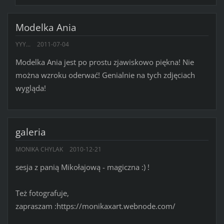
Modelka Ania
YYY...
2011-07-04
Modelka Ania jest po prostu zjawiskowo piękna! Nie
można wzroku oderwać! Genialnie na tych zdjęciach
wygląda!
galeria
MONIKA CHYLAK
2010-12-21
sesja z panią Mikołajową - magiczna :) !
Też fotografuje,
zapraszam :https://monikaxart.webnode.com/