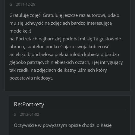
G
2011-12-28
Gratuluję zdjęć. Gratuluję jeszcze raz autorowi, udało
mu się uchwycić na zdjęciach bardzo interesującą
modelkę :)
na Portretach najbardziej podoba mi się Ta gustownie
ubrana, subtelne podkreślająca swoja kobiecość
anielsko blond-włosa piękna młoda kobieta o bardzo
głęboko patrzących niebieskich oczach, i jej intrygujący
tak rzadki na zdjęciach delikatny uśmiech który
pozostawia niedosyt.
Re:Portrety
S
2012-01-02
Oczywiście w powyższym opisie chodzi o Kasię